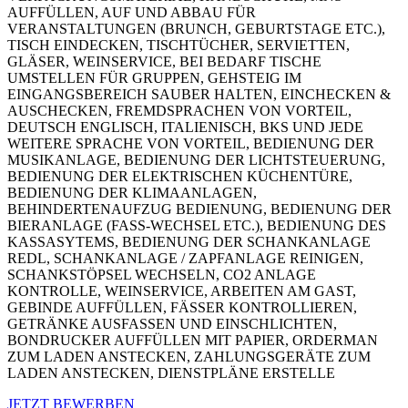
AUFFÜLLEN, AUF UND ABBAU FÜR
VERANSTALTUNGEN (BRUNCH, GEBURTSTAGE ETC.),
TISCH EINDECKEN, TISCHTÜCHER, SERVIETTEN,
GLÄSER, WEINSERVICE, BEI BEDARF TISCHE
UMSTELLEN FÜR GRUPPEN, GEHSTEIG IM
EINGANGSBEREICH SAUBER HALTEN, EINCHECKEN &
AUSCHECKEN, FREMDSPRACHEN VON VORTEIL,
DEUTSCH ENGLISCH, ITALIENISCH, BKS UND JEDE
WEITERE SPRACHE VON VORTEIL, BEDIENUNG DER
MUSIKANLAGE, BEDIENUNG DER LICHTSTEUERUNG,
BEDIENUNG DER ELEKTRISCHEN KÜCHENTÜRE,
BEDIENUNG DER KLIMAANLAGEN,
BEHINDERTENAUFZUG BEDIENUNG, BEDIENUNG DER
BIERANLAGE (FASS-WECHSEL ETC.), BEDIENUNG DES
KASSASYTEMS, BEDIENUNG DER SCHANKANLAGE
REDL, SCHANKANLAGE / ZAPFANLAGE REINIGEN,
SCHANKSTÖPSEL WECHSELN, CO2 ANLAGE
KONTROLLE, WEINSERVICE, ARBEITEN AM GAST,
GEBINDE AUFFÜLLEN, FÄSSER KONTROLLIEREN,
GETRÄNKE AUSFASSEN UND EINSCHLICHTEN,
BONDRUCKER AUFFÜLLEN MIT PAPIER, ORDERMAN
ZUM LADEN ANSTECKEN, ZAHLUNGSGERÄTE ZUM
LADEN ANSTECKEN, DIENSTPLÄNE ERSTELLE
JETZT BEWERBEN