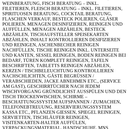
WEINBERATUNG, FISCH BERATUNG – INKL.
FILETIEREN, FLEISCH BERATUNG – INKL. FILETIEREN,
SPIRITUOSEN BERATUNG, COCKTAIL BERATUNG,
FLASCHEN VERKAUF, BESTECK POLIEREN, GLÄSER
POLIEREN, MENAGEN DESINFIZIEREN, REINIGEN UND
AUFFÜLLEN, MENAGEN ABZÄHLEN, BESTECK
ABZÄHLEN, TISCHAUFSTELLER SPEISEKARTEN
ABZÄHLEN, INHALT KONTROLLIEREN DESIFIZIEREN
UND REINIGEN, ASCHENBECHER REINIGEN
NACHFÜLLEN, TISCHE REINIGEN INKL. UNTERSEITE
UND KANTEN, SESSEL REINIGEN, BODEN REINIGEN BEI
BEDARF, TÜREN KOMPLETT REINIGEN, TAFELN
BESCHRIFTEN, TABLETTS REINIGEN ABZÄHLEN,
KERZEN / TISCHBELEUCHTUNG KONTROLLIEREN
NACHSCHLICHTEN, GÄSTE BEGRÜSSEN /
VERABSCHIEDEN, JACKE ABNEHMEN ETC., (SERVICE
AM GAST), GESCHIRRTÜCHER NACH JEDEM
WISCHVORGANG GRÜNDLICHST AUSSPÜLEN UND DEN
TISCH TROCKENWISCHEN, SCHIRME –
BESCHATTUNGSSYSTEM AUFSPANNEN / ZUMACHEN,
TELEFONEBTREUUNG, RESERVIERUNGSSYSTEM
KASSA ETC., PFLANZEN GIESSEN, SPIEGEL REINIGEN,
SERVIETTEN, TISCHLÄUFER REINIGEN,
VISITENKARTEN-HALTER AUFFÜLEN,
VERPACKUNGSMATERIAL, HANDSCHUHE, MNS