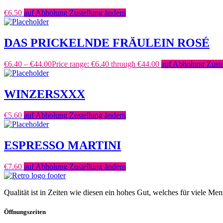
€
6.50
auf Abholung Zustellung ändern
DAS PRICKELNDE FRÄULEIN ROSÉ
€
6.40
–
€
44.00
Price range: €6.40 through €44.00
auf Abholung Zuste
WINZERSXXX
€
5.60
auf Abholung Zustellung ändern
ESPRESSO MARTINI
€
7.60
auf Abholung Zustellung ändern
Qualität ist in Zeiten wie diesen ein hohes Gut, welches für viele Me
Öffnungszeiten