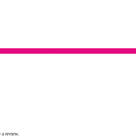
auf Abholung Zustellung ändern
 a review.