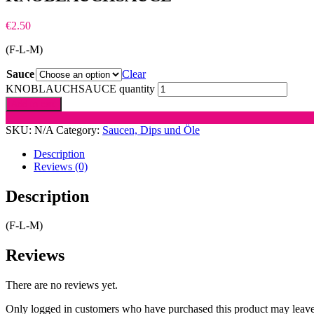
€
2.50
(F-L-M)
Sauce
Clear
KNOBLAUCHSAUCE quantity
Add to cart
SKU:
N/A
Category:
Saucen, Dips und Öle
Description
Reviews (0)
Description
(F-L-M)
Reviews
There are no reviews yet.
Only logged in customers who have purchased this product may leave