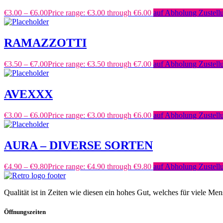
€
3.00
–
€
6.00
Price range: €3.00 through €6.00
auf Abholung Zustell
RAMAZZOTTI
€
3.50
–
€
7.00
Price range: €3.50 through €7.00
auf Abholung Zustell
AVEXXX
€
3.00
–
€
6.00
Price range: €3.00 through €6.00
auf Abholung Zustell
AURA – DIVERSE SORTEN
€
4.90
–
€
9.80
Price range: €4.90 through €9.80
auf Abholung Zustell
Qualität ist in Zeiten wie diesen ein hohes Gut, welches für viele Me
Öffnungszeiten