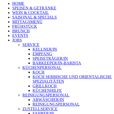
HOME
SPEISEN & GETRÄNKE
WEIN & COCKTAIL
SAISONAL & SPECIALS
MITTAGSMENÜ
FRÜHSTÜCK
BRUNCH
EVENTS
JOBS
SERVICE
KELLNER/IN
EMPFANG
SPEISETRÄGER/IN
BARKEEPER/IN-BARISTA
KÜCHENPERSONAL
KOCH
KOCH SERBISCHE UND ORIENTALISCHE
SPEZIALITÄTEN
GRILLKOCH
KÜCHENHILFE
REINIGUNGSPERSONAL
ABWÄSCHER/IN
REINIGUNGSPERSONAL
ZUSTELLSERVICE
FAHRER/IN