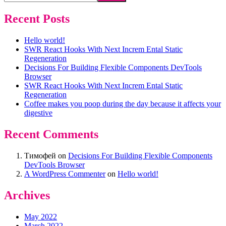
Recent Posts
Hello world!
SWR React Hooks With Next Increm Ental Static
Regeneration
Decisions For Building Flexible Components DevTools
Browser
SWR React Hooks With Next Increm Ental Static
Regeneration
Coffee makes you poop during the day because it affects your
digestive
Recent Comments
Тимофей
on
Decisions For Building Flexible Components
DevTools Browser
A WordPress Commenter
on
Hello world!
Archives
May 2022
March 2022