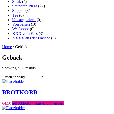
Steak
(4)
Steinofen Pizza
(27)
Suppen
(3)
Tee
(6)
Uncategorized
(0)
Vorspeisen
(10)
Weißxxxx
(6)
XXX vom Fass
(3)
XXXX aus der Flasche
(3)
Home
/ Gebäck
Gebäck
Showing all 6 results
BROTKORB
€
4.50
auf Abholung Zustellung ändern