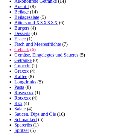
Alkoholfreie Getränke
(14)
Aperitif
(8)
Beilage
(14)
Beilagesalate
(5)
Bitters und XXXXXX
(6)
Burgers
(4)
Desserts
(4)
Eistee
(1)
Fisch und Meeresfrüchte
(7)
Gebäck
(6)
Gemüse, Eingelegtes und Saueres
(5)
Getränke
(0)
Gnocchi
(2)
Graxxx
(4)
Kaffee
(8)
Longdrinks
(5)
Pasta
(8)
Rosexxxx
(1)
Rotxxxx
(4)
Rxx
(4)
Salate
(4)
Saucen, Dips und Öle
(16)
Schmankerl
(5)
Spareribs
(1)
Spritzer
(5)